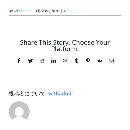
By
withadmin
|
1月 23rd, 2020
|
0コメント
Share This Story, Choose Your
Platform!
Facebook
Twitter
Reddit
LinkedIn
WhatsApp
Tumblr
Pinterest
Vk
電
子
メ
ー
ル
投稿者について:
withadmin