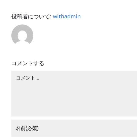
投稿者について:
withadmin
コメントする
コ
メ
ン
ト