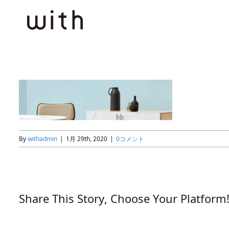
Skip
to
content
By
withadmin
|
1月 29th, 2020
|
0コメント
Share This Story, Choose Your Platform