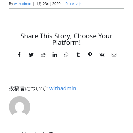
By
withadmin
|
1月 23rd, 2020
|
0コメント
Share This Story, Choose Your
Platform!
Facebook
Twitter
Reddit
LinkedIn
WhatsApp
Tumblr
Pinterest
Vk
電
子
メ
ー
ル
投稿者について:
withadmin