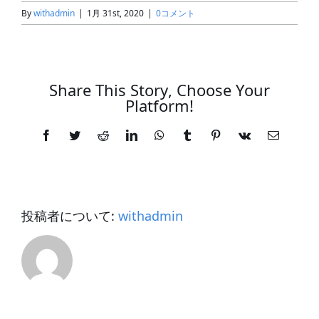
By
withadmin
|
1月 31st, 2020
|
0コメント
Share This Story, Choose Your
Platform!
Facebook
Twitter
Reddit
LinkedIn
WhatsApp
Tumblr
Pinterest
Vk
電
子
メ
ー
ル
投稿者について:
withadmin