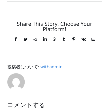
Share This Story, Choose Your
Platform!
Facebook
Twitter
Reddit
LinkedIn
WhatsApp
Tumblr
Pinterest
Vk
電
子
メ
ー
ル
投稿者について:
withadmin
コメントする