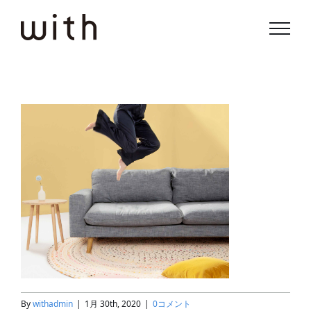
Skip
to
content
By
withadmin
|
1月 30th, 2020
|
0コメント