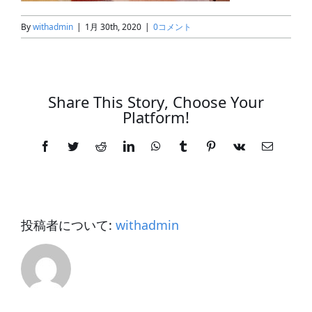
By
withadmin
|
1月 30th, 2020
|
0コメント
Share This Story, Choose Your
Platform!
Facebook
Twitter
Reddit
LinkedIn
WhatsApp
Tumblr
Pinterest
Vk
電
子
メ
ー
ル
投稿者について:
withadmin