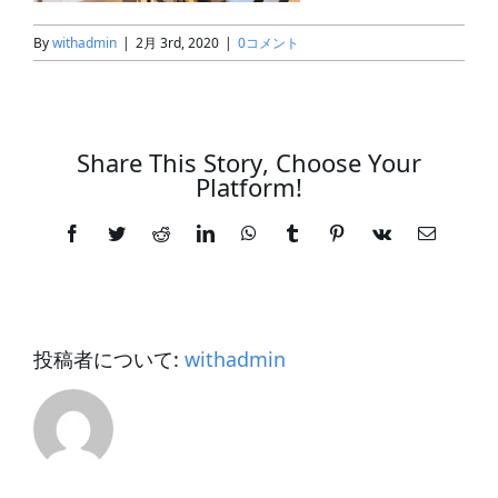
By
withadmin
|
2月 3rd, 2020
|
0コメント
Share This Story, Choose Your
Platform!
Facebook
Twitter
Reddit
LinkedIn
WhatsApp
Tumblr
Pinterest
Vk
電
子
メ
ー
ル
投稿者について:
withadmin