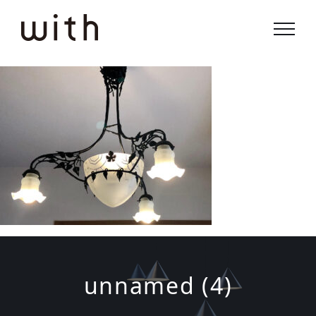
Skip
to
content
unnamed (4)