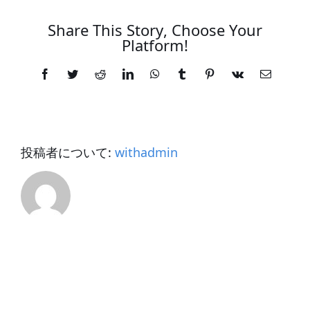
Share This Story, Choose Your
Platform!
Facebook
Twitter
Reddit
LinkedIn
WhatsApp
Tumblr
Pinterest
Vk
電
子
メ
ー
ル
投稿者について:
withadmin