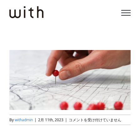
Skip
to
content
Place_image
By
withadmin
|
2月 11th, 2023
|
コメントを受け付けていません
は