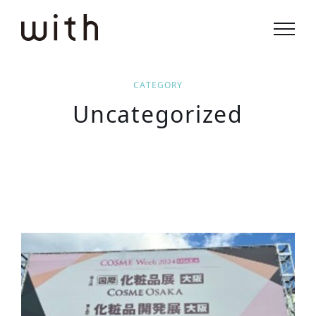
Skip
to
content
CATEGORY
Uncategorized