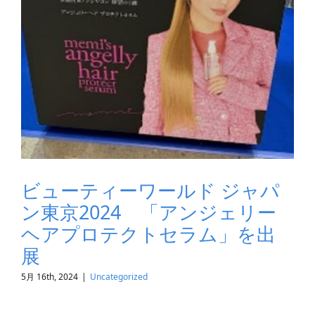
ビューティーワールド ジャパ
ン東京2024 「アンジェリー
ヘアプロテクトセラム」を出
展
5月 16th, 2024
|
Uncategorized