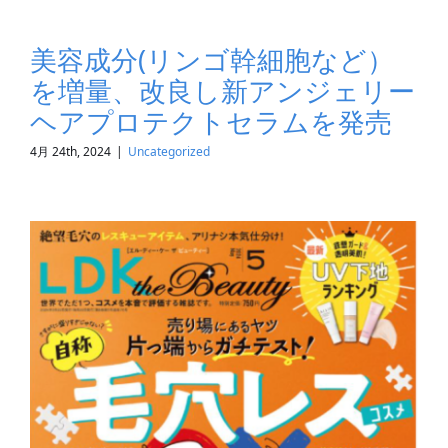
美容成分(リンゴ幹細胞など）
を増量、改良し新アンジェリー
ヘアプロテクトセラムを発売
4月 24th, 2024
|
Uncategorized