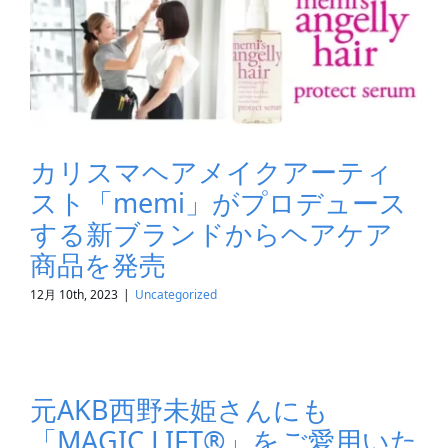
カリスマヘアメイクアーティ
スト「memi」がプロデュース
する新ブランドからヘアケア
商品を発売
12月 10th, 2023
|
Uncategorized
元AKB西野未姫さんにも
「MAGIC LIFT®」をご愛用いた